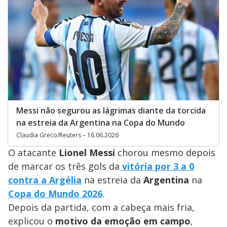
Messi não segurou as lágrimas diante da torcida
na estreia da Argentina na Copa do Mundo
Claudia Greco/Reuters – 16.06.2026
O atacante
Lionel Messi
chorou mesmo depois
de marcar os três gols da
vitória por 3 a 0
contra a Argélia
na estreia da
Argentina
na
Copa do Mundo 2026
.
Depois da partida, com a cabeça mais fria,
explicou o
motivo da emoção em campo
,