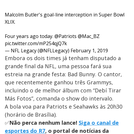
Malcolm Butler's goal-line interception in Super Bowl
XLIX.
Four years ago today.
@Patriots
@Mac_BZ
pic.twitter.com/mP254qjQ7k
— NFL Legacy (@NFLLegacy)
February 1, 2019
Embora os dois times já tenham disputado a
grande final da NFL, uma pessoa fará sua
estreia na grande festa: Bad Bunny. O cantor,
que recentemente ganhou três Grammys,
incluindo o de melhor álbum com “Debí Tirar
Más Fotos”, comanda o show do intervalo.
A bola voa para Patriots e Seahawks às 20h30
(horário de Brasília).
✅
Não perca nenhum lance!
Siga o canal de
esportes do R7
, o portal de notícias da