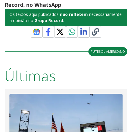
Record, no WhatsApp
Os textos aqui publicados
não refletem
necessariamente
a opinião do
Grupo Record
.
FUTEBOL AMERICANO
Últimas