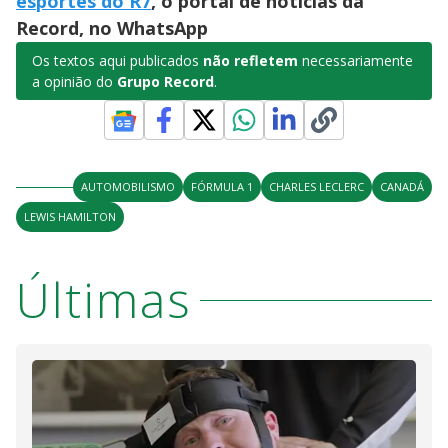
esportes do R7
, o portal de notícias da
Record, no WhatsApp
Os textos aqui publicados
não refletem
necessariamente
a opinião do
Grupo Record
.
AUTOMOBILISMO
FÓRMULA 1
CHARLES LECLERC
CANADÁ
LEWIS HAMILTON
Últimas