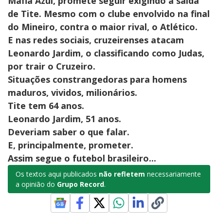
Máfia Azul, promete seguir exigindo a saída
de Tite. Mesmo com o clube envolvido na final
do Mineiro, contra o maior rival, o Atlético.
E nas redes sociais, cruzeirenses atacam
Leonardo Jardim, o classificando como Judas,
por trair o Cruzeiro.
Situações constrangedoras para homens
maduros, vividos, milionários.
Tite tem 64 anos.
Leonardo Jardim, 51 anos.
Deveriam saber o que falar.
E, principalmente, prometer.
Assim segue o futebol brasileiro...
Os textos aqui publicados
não refletem
necessariamente
a opinião do
Grupo Record
.