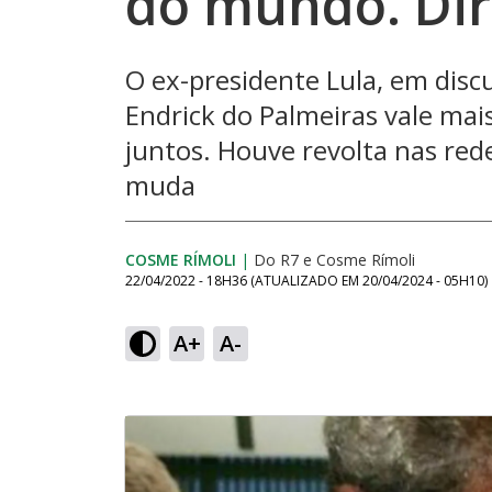
do mundo. Dire
O ex-presidente Lula, em discu
Endrick do Palmeiras vale mai
juntos. Houve revolta nas rede
muda
COSME RÍMOLI
|
Do R7
e
Cosme Rímoli
22/04/2022 - 18H36
(ATUALIZADO EM
20/04/2024 - 05H10
)
A+
A-