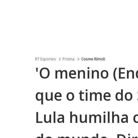
R7 Esportes
Prisma
Cosme Rímoli
'O menino (End
que o time do 
Lula humilha 