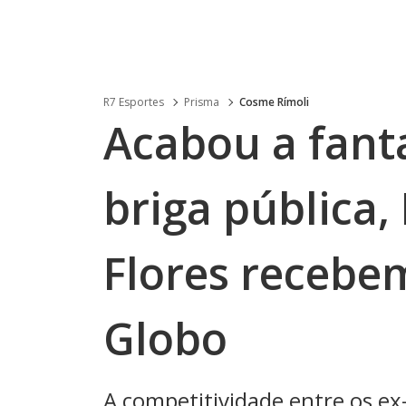
R7 Esportes
Prisma
Cosme Rímoli
Acabou a fanta
briga pública,
Flores recebe
Globo
A competitividade entre os ex