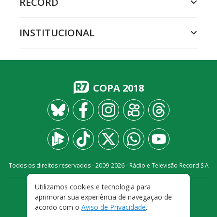
RECORD
INSTITUCIONAL
COPA 2018
Todos os direitos reservados - 2009-
2026
- Rádio e Televisão Record S.A
Utilizamos cookies e tecnologia para
CARREIRA
FALE CONOSCO
PRIVACIDADE
aprimorar sua experiência de navegação de
TERMOS E CONDIÇÕES DE USO
acordo com o
Aviso de Privacidade
.