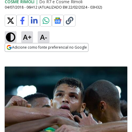
COSME RÍMOLI
|
Do R7
e
Cosme Rímoli
04/07/2018 - 06H12
(ATUALIZADO EM
22/02/2024 - 03H32
)
A+
A-
Adicione como fonte preferencial no Google
Opens in new window