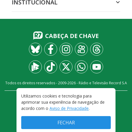
INSTITUCIONAL
CABEÇA DE CHAVE
Todos os direitos reservados - 2009-
2026
- Rádio e Televisão Record S.A
Utilizamos cookies e tecnologia para
CARREIRA
FALE CONOSCO
PRIVACIDADE
aprimorar sua experiência de navegação de
TERMOS E CONDIÇÕES DE USO
acordo com o
Aviso de Privacidade
.
FECHAR