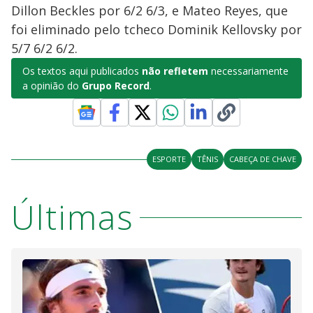
Dillon Beckles por 6/2 6/3, e Mateo Reyes, que
foi eliminado pelo tcheco Dominik Kellovsky por
5/7 6/2 6/2.
Os textos aqui publicados
não refletem
necessariamente
a opinião do
Grupo Record
.
ESPORTE
TÊNIS
CABEÇA DE CHAVE
Últimas