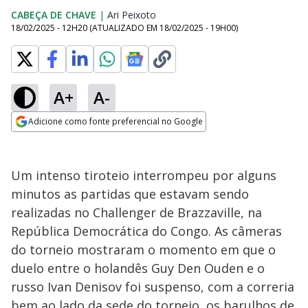
CABEÇA DE CHAVE
|
Ari Peixoto
Opens in new window
18/02/2025 - 12H20
(ATUALIZADO EM
18/02/2025 - 19H00
)
A+
A-
Adicione como fonte preferencial no Google
Opens in new window
Um intenso tiroteio interrompeu por alguns
minutos as partidas que estavam sendo
realizadas no Challenger de Brazzaville, na
República Democrática do Congo. As câmeras
do torneio mostraram o momento em que o
duelo entre o holandês Guy Den Ouden e o
russo Ivan Denisov foi suspenso, com a correria
bem ao lado da sede do torneio, os barulhos de