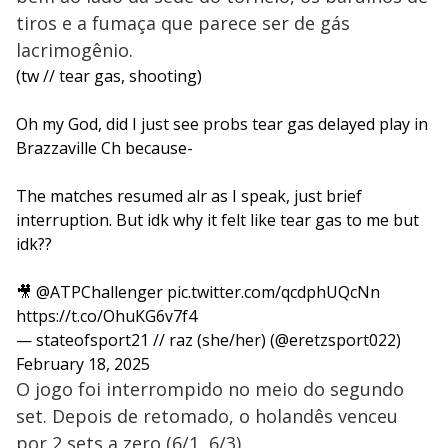
tiros e a fumaça que parece ser de gás
lacrimogênio.
(tw // tear gas, shooting)
Oh my God, did I just see probs tear gas delayed play in
Brazzaville Ch because-
The matches resumed alr as I speak, just brief
interruption. But idk why it felt like tear gas to me but
idk??
🎥
@ATPChallenger
pic.twitter.com/qcdphUQcNn
https://t.co/OhuKG6v7f4
— stateofsport21 // raz (she/her) (@eretzsport022)
February 18, 2025
O jogo foi interrompido no meio do segundo
set. Depois de retomado, o holandês venceu
por 2 sets a zero (6/1, 6/3).