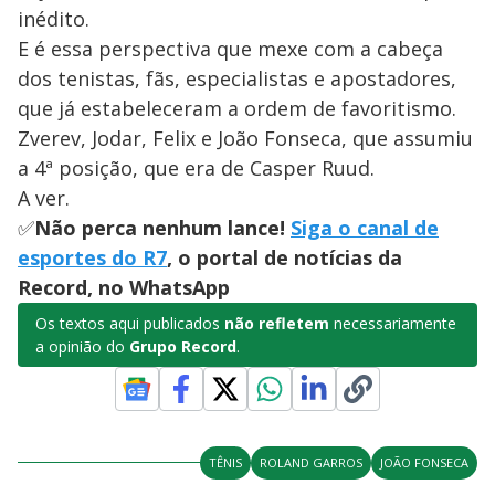
inédito.
E é essa perspectiva que mexe com a cabeça
dos tenistas, fãs, especialistas e apostadores,
que já estabeleceram a ordem de favoritismo.
Zverev, Jodar, Felix e João Fonseca, que assumiu
a 4ª posição, que era de Casper Ruud.
A ver.
✅
Não perca nenhum lance!
Siga o canal de
esportes do R7
, o portal de notícias da
Record, no WhatsApp
Os textos aqui publicados
não refletem
necessariamente
a opinião do
Grupo Record
.
TÊNIS
ROLAND GARROS
JOÃO FONSECA