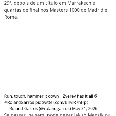
29º, depois de um título em Marrakech e
quartas de final nos Masters 1000 de Madrid e
Roma.
Run, touch, hammer it down… Zverev has it all 😤
#RolandGarros
pic.twitter.com/BnvlR7hHpc
— Roland-Garros (@rolandgarros)
May 31, 2026
Se passar, na semi pode pegar Jakub Mensik ou