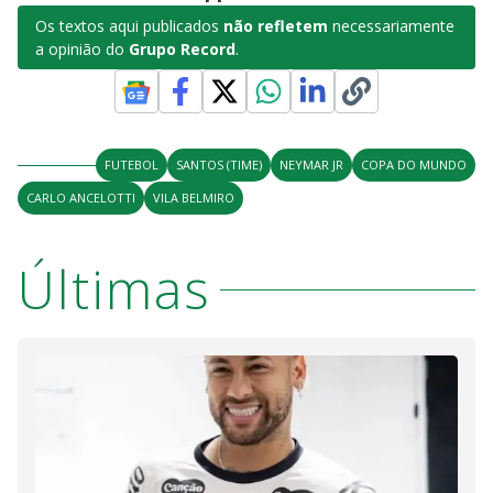
Os textos aqui publicados
não refletem
necessariamente
a opinião do
Grupo Record
.
FUTEBOL
SANTOS (TIME)
NEYMAR JR
COPA DO MUNDO
CARLO ANCELOTTI
VILA BELMIRO
Últimas