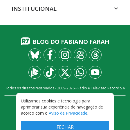
INSTITUCIONAL
BLOG DO FABIANO FARAH
Todos os direitos reservados - 2009-
2026
- Rádio e Televisão Record S.A
Utilizamos cookies e tecnologia para
CARREIRA
FALE CONOSCO
PRIVACIDADE
aprimorar sua experiência de navegação de
TERMOS E CONDIÇÕES DE USO
acordo com o
Aviso de Privacidade
.
FECHAR