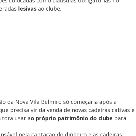
ções colocadas como cláusulas obrigatórias no
deradas
lesivas
ao clube.
ão da Nova Vila Belmiro só começaria após a
 que precisa vir da venda de novas cadeiras cativas e
utora usaria
o próprio patrimônio do clube
para
nsável pela captação do dinheiro e as cadeiras