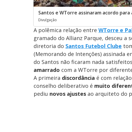
Santos e WTorre assinaram acordo para a
Divulgação
A polêmica relação entre
WTorre e Pa
gramado do Allianz Parque, desceu a s
diretoria do
Santos Futebol Clube
tom
(Memorando de Intenções) assinada ent
do Santos não ficaram nada satisfeito
amarrado
com a WTorre por diferente
A primeira
discordância
é com relação 
conselho deliberativo é
muito diferen
pediu
novos ajustes
ao arquiteto do p