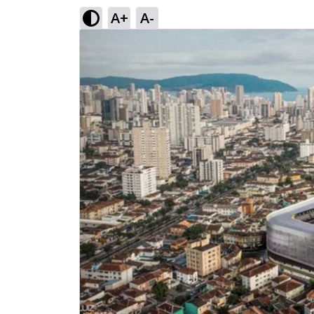
A+
A-