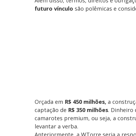
Além disso, termos, direitos e obriga
futuro vínculo
são polêmicas e consi
Orçada em
R$ 450 milhões,
a construç
captação de
R$ 350 milhões
. Dinheiro
camarotes premium, ou seja, a constr
levantar a verba.
Anteriormente, a WTorre seria a respo