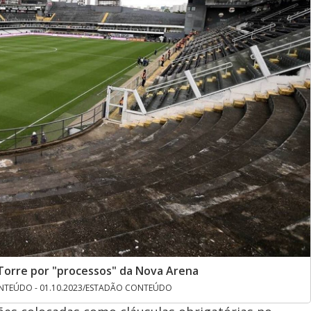
WTorre por "processos" da Nova Arena
NTEÚDO - 01.10.2023/ESTADÃO CONTEÚDO