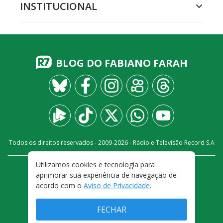
INSTITUCIONAL
BLOG DO FABIANO FARAH
Todos os direitos reservados - 2009-
2026
- Rádio e Televisão Record S.A
Utilizamos cookies e tecnologia para
CARREIRA
FALE CONOSCO
PRIVACIDADE
aprimorar sua experiência de navegação de
TERMOS E CONDIÇÕES DE USO
acordo com o
Aviso de Privacidade
.
FECHAR