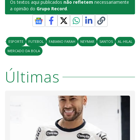
Os textos aqui publicados
não refletem
necessariamente
a opinião do
Grupo Record
.
ESPORTE
FUTEBOL
FABIANO FARAH
NEYMAR
SANTOS
AL-HILAL
MERCADO DA BOLA
Últimas