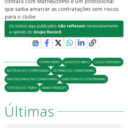
contará com Matheuzinho e um profissional
que saiba amarrar as contratações sem riscos
para o clube.
Os textos aqui publicados
não refletem
necessariamente
a opinião do
Grupo Record
.
CORINTHIANS
AUGUSTO MELO
LUCAS VERÍSSIMO
NOTÍCIAS DO CORINTHIANS
ÚLTIMAS DO CORINTHIANS
MATHEUZINHO NO CORINTHIANS
DIRETORIA DO CORITNHIANS
TORCIDA DO TIMÃO
MANO MENEZES
Últimas