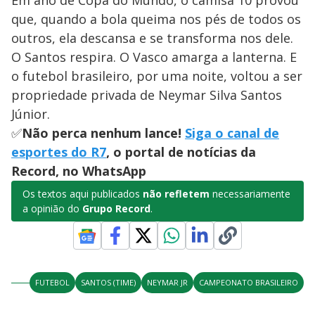
Em ano de Copa do Mundo, o camisa 10 provou
que, quando a bola queima nos pés de todos os
outros, ela descansa e se transforma nos dele.
O Santos respira. O Vasco amarga a lanterna. E
o futebol brasileiro, por uma noite, voltou a ser
propriedade privada de Neymar Silva Santos
Júnior.
✅
Não perca nenhum lance!
Siga o canal de
esportes do R7
, o portal de notícias da
Record, no WhatsApp
Os textos aqui publicados
não refletem
necessariamente
a opinião do
Grupo Record
.
FUTEBOL
SANTOS (TIME)
NEYMAR JR
CAMPEONATO BRASILEIRO