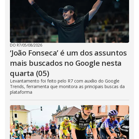
d
e
o
DO R7
/
05/08/2026
‘João Fonseca’ é um dos assuntos
mais buscados no Google nesta
quarta (05)
Levantamento foi feito pelo R7 com auxílio do Google
Trends, ferramenta que monitora as principais buscas da
plataforma