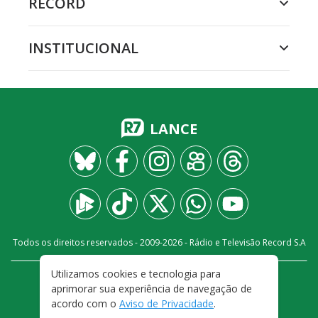
RECORD
INSTITUCIONAL
LANCE
Todos os direitos reservados - 2009-
2026
- Rádio e Televisão Record S.A
Utilizamos cookies e tecnologia para
CARREIRA
FALE CONOSCO
PRIVACIDADE
aprimorar sua experiência de navegação de
TERMOS E CONDIÇÕES DE USO
acordo com o
Aviso de Privacidade
.