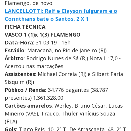
Flamengo, de novo.
LANCELLOTTI: Ralf e Clayson fulguram e o
Corinthians bate o Santos, 2 X 1
FICHA TÉCNICA
VASCO 1 (1)x 1(3) FLAMENGO
Data-Hora
: 31-03-19 - 16h
Estádio
: Maracanã, no Rio de Janeiro (RJ)
Árbitro
: Rodrigo Nunes de Sá (RJ) Nota L!: 7,0 -
Acertou nas marcações.
Assistentes
: Michael Correia (RJ) e Silbert Faria
Sisquim (RJ)
Público / Renda:
34.776 pagantes (38.787
presentes) 1.361.328,00
Cartões amarelos
: Werley, Bruno César, Lucas
Mineiro (VAS), Trauco. Thuler Vinícius Souza
(FLA)
Gols
: Tiago Reis, 10, 2º T, De Arrascaeta, 48, 2º T