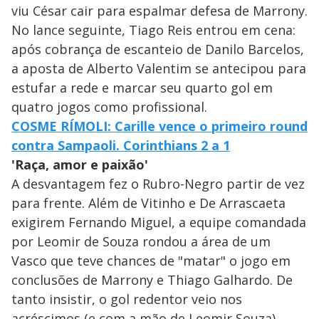
viu César cair para espalmar defesa de Marrony.
No lance seguinte, Tiago Reis entrou em cena:
após cobrança de escanteio de Danilo Barcelos,
a aposta de Alberto Valentim se antecipou para
estufar a rede e marcar seu quarto gol em
quatro jogos como profissional.
COSME RÍMOLI: Carille vence o primeiro round
contra Sampaoli. Corinthians 2 a 1
'Raça, amor e paixão'
A desvantagem fez o Rubro-Negro partir de vez
para frente. Além de Vitinho e De Arrascaeta
exigirem Fernando Miguel, a equipe comandada
por Leomir de Souza rondou a área de um
Vasco que teve chances de "matar" o jogo em
conclusões de Marrony e Thiago Galhardo. De
tanto insistir, o gol redentor veio nos
acréscimos (e com a mão de Leomir Souza).