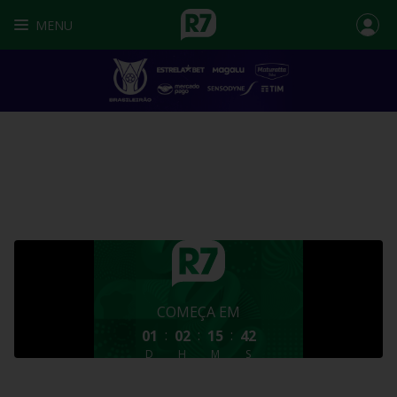
MENU
COMEÇA EM
:
:
:
01
02
15
41
D
H
M
S