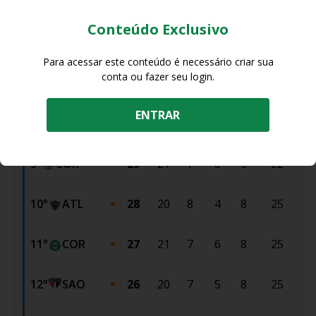
5
°
BAH
32
21
8
8
5
29
25
Conteúdo Exclusivo
6
°
RBB
31
20
9
4
7
26
20
Para acessar este conteúdo é necessário criar sua
conta ou fazer seu login.
7
°
CRU
30
21
8
6
7
27
30
ENTRAR
8
°
BOT
29
20
8
5
7
34
32
9
°
COR
29
21
7
8
6
22
20
10
°
ATL
28
20
8
4
8
25
25
11
°
COR
27
21
7
6
8
25
28
12
°
SAO
26
20
7
5
8
25
23