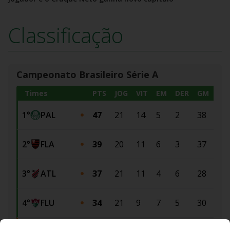
Classificação
Campeonato Brasileiro Série A
Times
PTS
JOG
VIT
EM
DER
GM
GC
1
°
PAL
47
21
14
5
2
38
16
2
°
FLA
39
20
11
6
3
37
18
3
°
ATL
37
21
11
4
6
28
19
4
°
FLU
34
21
9
7
5
30
25