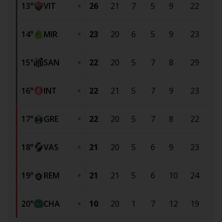
13
°
VIT
26
21
7
5
9
22
31
14
°
MIR
23
20
6
5
9
23
27
15
°
SAN
22
20
5
7
8
29
33
16
°
INT
22
21
5
7
9
23
27
17
°
GRE
22
20
5
7
8
22
26
18
°
VAS
21
20
5
6
9
23
31
19
°
REM
21
21
5
6
10
24
34
20
°
CHA
10
20
1
7
12
19
41