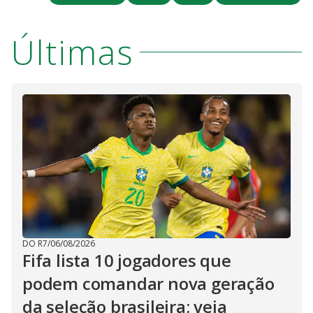
y
M
V
u
d
Últimas
o
i
d
e
o
DO R7
/
06/08/2026
Fifa lista 10 jogadores que
podem comandar nova geração
da seleção brasileira; veja