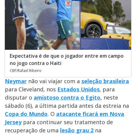
Expectativa é de que o jogador entre em campo
no jogo contra o Haiti
CBF/Rafael Ribeiro
Neymar
não vai viajar com a
seleção brasileira
para Cleveland, nos
Estados Unidos
, para
disputar o
amistoso contra o Egito
, neste
sábado (6), a última partida antes da estreia na
Copa do Mundo
. O
atacante ficará em Nova
Jersey
para continuar seu tratamento de
recuperação de uma
lesão grau 2
na