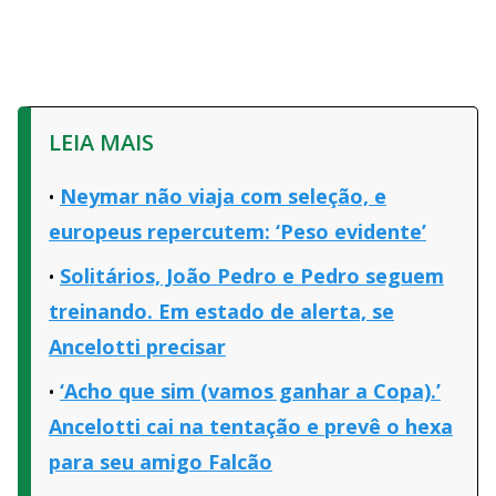
LEIA MAIS
Neymar não viaja com seleção, e
europeus repercutem: ‘Peso evidente’
Solitários, João Pedro e Pedro seguem
treinando. Em estado de alerta, se
Ancelotti precisar
‘Acho que sim (vamos ganhar a Copa).’
Ancelotti cai na tentação e prevê o hexa
para seu amigo Falcão