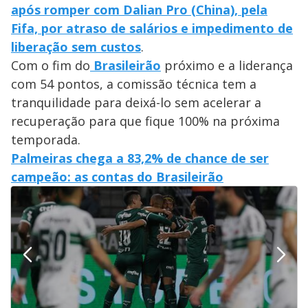
após romper com Dalian Pro (China), pela
Fifa, por atraso de salários e impedimento de
liberação sem custos
.
Com o fim do
Brasileirão
próximo e a liderança
com 54 pontos, a comissão técnica tem a
tranquilidade para deixá-lo sem acelerar a
recuperação para que fique 100% na próxima
temporada.
Palmeiras chega a 83,2% de chance de ser
campeão: as contas do Brasileirão