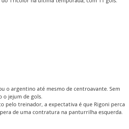
o do Tricolor na última temporada, com 11 gols.
ou o argentino até mesmo de centroavante. Sem
 o jejum de gols.
o pelo treinador, a expectativa é que Rigoni perca
upera de uma contratura na panturrilha esquerda.