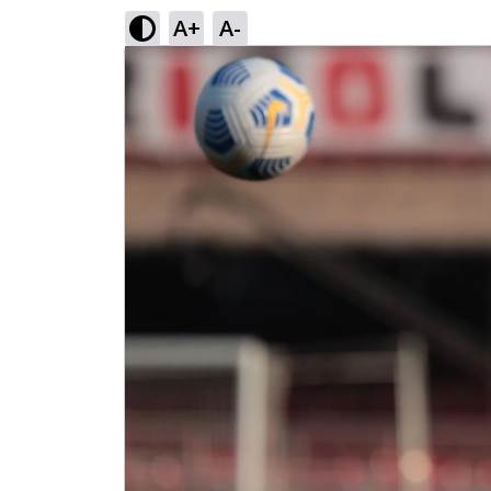
A+
A-