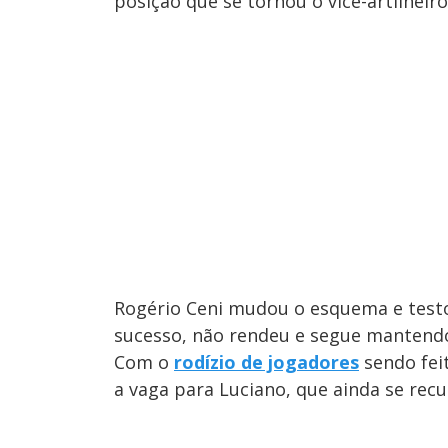
posição que se tornou o vice-artilheir
Rogério Ceni mudou o esquema e test
sucesso, não rendeu e segue mantendo
Com o
rodízio de jogadores
sendo feit
a vaga para Luciano, que ainda se rec