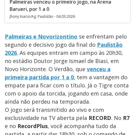
Palmeiras venceu o primeiro jogo, na Arena
Barueri, por 1 a 0
Jhony Inacio/Ag. Paulistão - 04.03.2026
Palmeiras e Novorizontino
se enfrentam pelo
segundo e decisivo jogo da final do
Paulistão
2026
. As equipes entram em campo às 20h30,
no estádio Doutor Jorge Ismael de Biasi, em
Novo Horizonte. O Verdão, que
venceu a
primeira partida por 1 a 0
, tem a vantagem do
empate para ficar com o título. Já o Tigre conta
com o apoio da torcida, jogando em casa, onde
ainda não perdeu na temporada.
O jogo será transmitido ao vivo e com
exclusividade na TV aberta pela
RECORD
. No
R7
e no
RecordPlus
, você acompanha tudo da
partida, a partir das 18h30, sob o comando de