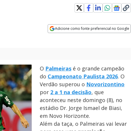
Adicione como fonte preferencial no Google
Opens in new window
O
Palmeiras
é o grande campeão
do
Campeonato Paulista 2026
. O
Verdão superou o
Novorizontino
por
2 a 1 na decisão
, que
aconteceu neste domingo (8), no
estádio Dr. Jorge Ismael de Biasi,
em Novo Horizonte.
Além da taça, o Palmeiras vai levar