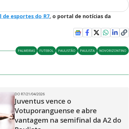
l de esportes do R7
, o portal de notícias da
PALMEIRAS
FUTEBOL
PAULISTÃO
PAULISTA
NOVORIZONTINO
DO R7
/
21/04/2026
Juventus vence o
Votuporanguense e abre
vantagem na semifinal da A2 do