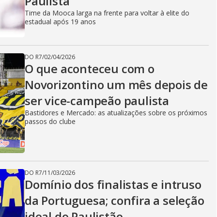
Paulista
Time da Mooca larga na frente para voltar à elite do
estadual após 19 anos
DO R7
/
02/04/2026
O que aconteceu com o
Novorizontino um mês depois de
ser vice-campeão paulista
Bastidores e Mercado: as atualizações sobre os próximos
passos do clube
DO R7
/
11/03/2026
Domínio dos finalistas e intruso
da Portuguesa; confira a seleção
ideal do Paulistão