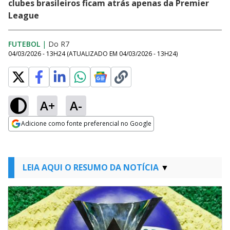
clubes brasileiros ficam atrás apenas da Premier
League
FUTEBOL
|
Do R7
04/03/2026 - 13H24
(ATUALIZADO EM
04/03/2026 - 13H24
)
A+
A-
Adicione como fonte preferencial no Google
Opens in new window
LEIA AQUI O RESUMO DA NOTÍCIA