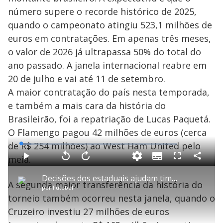
número supere o recorde histórico de 2025,
quando o campeonato atingiu 523,1 milhões de
euros em contratações. Em apenas três meses,
o valor de 2026 já ultrapassa 50% do total do
ano passado. A janela internacional reabre em
20 de julho e vai até 11 de setembro.
A maior contratação do país nesta temporada,
e também a mais cara da história do
Brasileirão, foi a repatriação de Lucas Paquetá.
O Flamengo pagou 42 milhões de euros (cerca
de R$ 254 milhões) ao West Ham United pelo
L
o
a
meia.
S
d
u
C
P
V
A
P
F
e
b
o
l
o
v
u
d
t
m
a
l
a
l
:
Decisões dos estaduais ajudam times a não perder o ritmo durante a pausa do Brasileirão
i
p
y
t
n
l
6
A segunda maior transferência da história do
t
a
a
ç
s
.
por
Futebol
l
r
r
a
c
8
e
t
1
r
l
r
2
torneio também ocorreu nesta janela, quando o
s
i
0
1
e
%
l
s
0
e
h
Cruzeiro investiu 27 milhões de euros
e
s
n
a
g
e
r
u
g