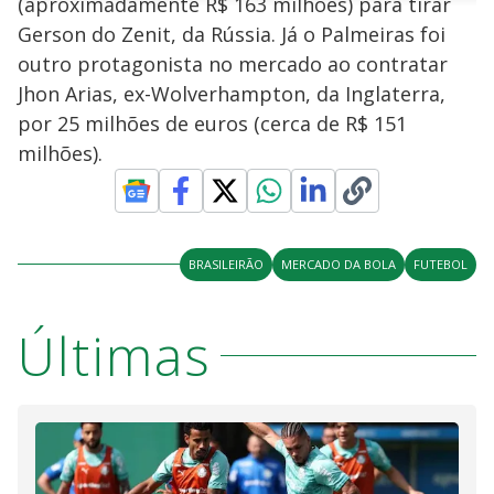
(aproximadamente R$ 163 milhões) para tirar
n
u
a
d
n
o
d
Gerson do Zenit, da Rússia. Já o Palmeiras foi
s
o
s
outro protagonista no mercado ao contratar
y
Jhon Arias, ex-Wolverhampton, da Inglaterra,
por 25 milhões de euros (cerca de R$ 151
M
V
u
d
milhões).
o
i
BRASILEIRÃO
MERCADO DA BOLA
FUTEBOL
d
Últimas
e
o