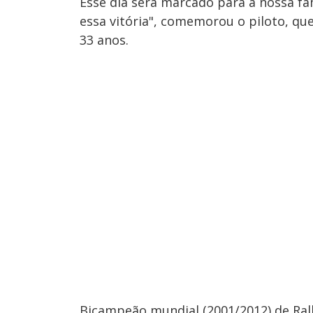
Esse dia será marcado para a nossa fa
essa vitória", comemorou o piloto, que
33 anos.
Bicampeão mundial (2001/2012) de Rall