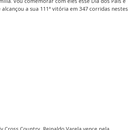
mília. Vou comemorar com eles esse Dia dos Pais e
 alcançou a sua 111ª vitória em 347 corridas nestes
y Cross Country, Reinaldo Varela vence pela