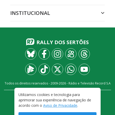
INSTITUCIONAL
RALLY DOS SERTÕES
Todos os direitos reservados - 2009-
2026
- Rádio e Televisão Record S.A
Utilizamos cookies e tecnologia para
CARREIRA
FALE CONOSCO
PRIVACIDADE
aprimorar sua experiência de navegação de
TERMOS E CONDIÇÕES DE USO
acordo com o
Aviso de Privacidade
.