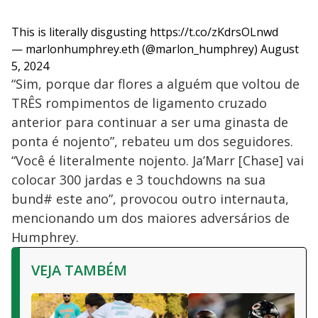
This is literally disgusting
https://t.co/zKdrsOLnwd
— marlonhumphrey.eth (@marlon_humphrey)
August
5, 2024
“Sim, porque dar flores a alguém que voltou de
TRÊS rompimentos de ligamento cruzado
anterior para continuar a ser uma ginasta de
ponta é nojento”, rebateu um dos seguidores.
“Você é literalmente nojento. Ja’Marr [Chase] vai
colocar 300 jardas e 3 touchdowns na sua
bund# este ano”, provocou outro internauta,
mencionando um dos maiores adversários de
Humphrey.
VEJA TAMBÉM