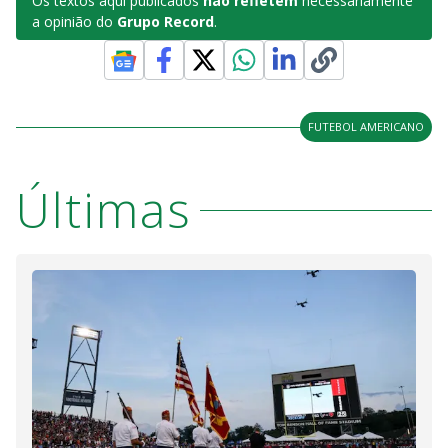
Os textos aqui publicados
não refletem
necessariamente
a opinião do
Grupo Record
.
FUTEBOL AMERICANO
Últimas