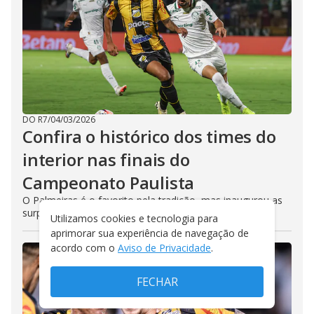
DO R7
/
04/03/2026
Confira o histórico dos times do
interior nas finais do
Campeonato Paulista
O Palmeiras é o favorito pela tradição, mas inaugurou as
surpresas contra o interior em 1986
Utilizamos cookies e tecnologia para
aprimorar sua experiência de navegação de
acordo com o
Aviso de Privacidade
.
FECHAR