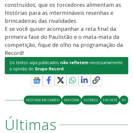
construídos, que os torcedores alimentam as
histórias para as intermináveis resenhas e
brincadeiras das rivalidades.
E se você quiser acompanhar a reta final da
primeira fase do Paulistão e o mata-mata da
competição, fique de olho na programação da
Record!
Os textos aqui publicados
não refletem
necessariamente
a opinião do
Grupo Record
.
HISTORIA EM CAMPO
HISTORIA
FUTEBOL
ESPORTE
R7
Últimas