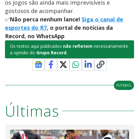
os jogos são ainda mais imprevisíveis e
gostosos de acompanhar.
✅
Não perca nenhum lance!
Siga o canal de
esportes do R7
, o portal de notícias da
Record, no WhatsApp
Os textos aqui publicados
não refletem
necessariamente
a opinião do
Grupo Record
.
FUTEBOL
Últimas