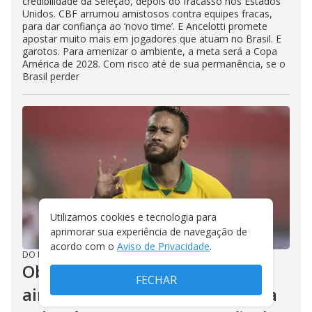
credibilidade da Seleção, depois do fracasso nos Estados
Unidos. CBF arrumou amistosos contra equipes fracas,
para dar confiança ao ‘novo time’. E Ancelotti promete
apostar muito mais em jogadores que atuam no Brasil. E
garotos. Para amenizar o ambiente, a meta será a Copa
América de 2028. Com risco até de sua permanência, se o
Brasil perder
Utilizamos cookies e tecnologia para
aprimorar sua experiência de navegação de
acordo com o
Aviso de Privacidade
.
DO R7
/
30/07/2026
Obrigado, Neymar. Se o Brasil
FECHAR
ainda é respeitado no futebol, a