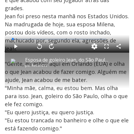
grades.
Jean foi preso nesta manhã nos Estados Unidos.
Na madrugada de hoje, sua esposa Milena,
postou dois vídeos, com o rosto inchado,
machucado por, segundo ela, agressões de
L
o
a
Jean.
d
C
P
V
A
P
F
e
o
l
o
v
u
d
m
a
l
a
l
:
Esposa de goleiro Jean, do São Paulo, acusa jogador de agressão
p
y
t
n
l
2
"Gente, eu estou aqui em Orlando (EUA) e olha
a
a
ç
s
.
por
RecordTV
r
r
a
c
6
t
1
r
l
r
1
o que Jean acabou de fazer comigo. Alguém me
i
0
1
e
%
l
s
0
e
h
ajude, Jean acabou de me bater.
e
s
n
a
g
e
r
u
g
"Minha mãe, calma, eu estou bem. Mas olha
n
u
a
d
n
o
d
para isso. Jean, goleiro do São Paulo, olha o que
s
o
s
ele fez comigo.
y
"Eu quero justiça, eu quero justiça.
"Eu estou trancada no banheiro e olhe o que ele
M
V
u
d
está fazendo comigo."
o