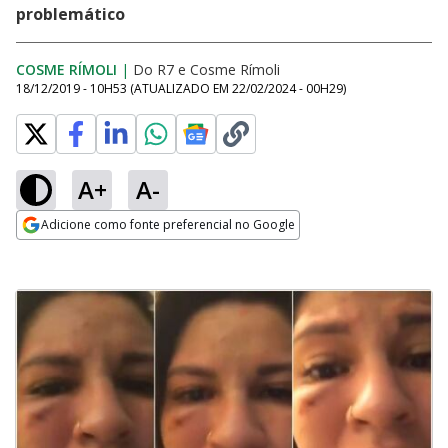
problemático
COSME RÍMOLI
|
Do R7
e
Cosme Rímoli
18/12/2019 - 10H53
(ATUALIZADO EM
22/02/2024 - 00H29
)
A+
A-
Adicione como fonte preferencial no Google
Opens in new window