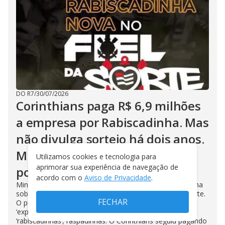
DO R7
/
30/07/2026
Corinthians paga R$ 6,9 milhões
a empresa por Rabiscadinha. Mas
não divulga sorteio há dois anos.
MP quer explicações. Situação
Utilizamos cookies e tecnologia para
aprimorar sua experiência de navegação de
pode complicar Osmar Stábile
acordo com o
Aviso de Privacidade
.
Ministério Público exige explicações da direção corintiana
sobre a empresa Incentiva, que administra o Fiel da Sorte.
FECHAR
O programa previa sorteios semanais de prêmios e
‘experiências’, como visitar o estádio, por meio de
‘rabiscadinhas’, raspadinhas. O Corinthians seguiu pagando