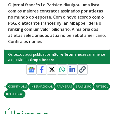
O jornal francês Le Parisien divulgou uma lista
com os maiores contratos assinados por atletas
no mundo do esporte. Com o novo acordo com o
PSG, o atacante francês Kylian Mbappé lidera o
ranking com um valor bilionário. A maioria dos
atletas selecionados atua no beisebol americano.
Confira os nomes
Os textos aqui publicados
não refletem
necessariamente
a opinião do
Grupo Record
.
CORINTHIANS
INTERNACIONAL
PALMEIRAS
BRASILEIRO
FUTEBOL
BRASILEIRÃO