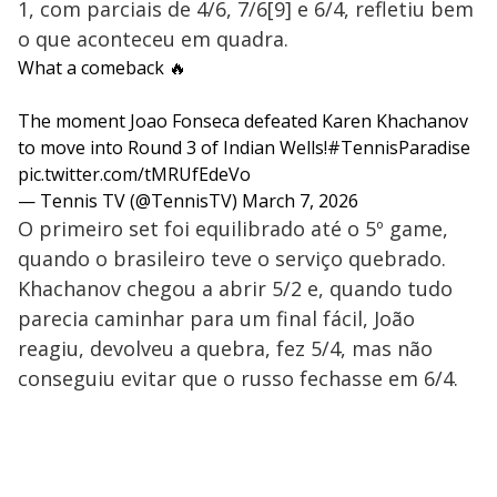
1, com parciais de 4/6, 7/6[9] e 6/4, refletiu bem
o que aconteceu em quadra.
What a comeback 🔥
The moment Joao Fonseca defeated Karen Khachanov
to move into Round 3 of Indian Wells!
#TennisParadise
pic.twitter.com/tMRUfEdeVo
— Tennis TV (@TennisTV)
March 7, 2026
O primeiro set foi equilibrado até o 5º game,
quando o brasileiro teve o serviço quebrado.
Khachanov chegou a abrir 5/2 e, quando tudo
parecia caminhar para um final fácil, João
reagiu, devolveu a quebra, fez 5/4, mas não
conseguiu evitar que o russo fechasse em 6/4.