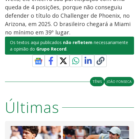
queda de 4 posições, porque não conseguiu
defender o título do Challenger de Phoenix, no
Arizona, em 2025. O brasileiro chegará a Miami
no mínimo em 39º lugar.
Os textos aqui publicados
não refletem
necessariamente
a opinião do
Grupo Record
.
TÊNIS
JOÃO FONSECA
Últimas