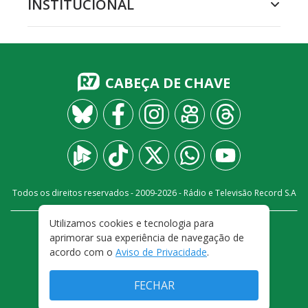
INSTITUCIONAL
CABEÇA DE CHAVE
Todos os direitos reservados - 2009-
2026
- Rádio e Televisão Record S.A
Utilizamos cookies e tecnologia para
CARREIRA
FALE CONOSCO
PRIVACIDADE
aprimorar sua experiência de navegação de
TERMOS E CONDIÇÕES DE USO
acordo com o
Aviso de Privacidade
.
FECHAR