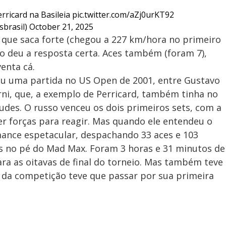
rricard na Basileia
pic.twitter.com/aZj0urKT92
sbrasil)
October 21, 2025
 que saca forte (chegou a 227 km/hora no primeiro
oão deu a resposta certa. Aces também (foram 7),
enta cá.
ou uma partida no US Open de 2001, entre Gustavo
i, que, a exemplo de Perricard, também tinha no
udes. O russo venceu os dois primeiros sets, com a
er forças para reagir. Mas quando ele entendeu o
mance espetacular, despachando 33 aces e 103
s no pé do Mad Max. Foram 3 horas e 31 minutos de
 para as oitavas de final do torneio. Mas também teve
 da competição teve que passar por sua primeira