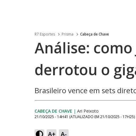
R7 Esportes
Prisma
Cabeça de Chave
Análise: como
derrotou o gig
Brasileiro vence em sets diret
CABEÇA DE CHAVE
|
Ari Peixoto
Opens in new win
21/10/2025 - 14H41
(ATUALIZADO EM
21/10/2025 - 17H25
)
A+
A-