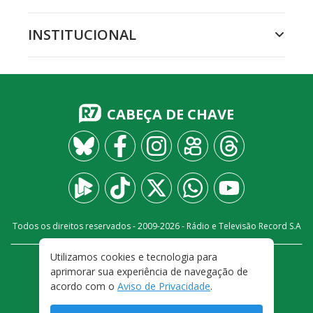
INSTITUCIONAL
CABEÇA DE CHAVE
Todos os direitos reservados - 2009-
2026
- Rádio e Televisão Record S.A
Utilizamos cookies e tecnologia para
CARREIRA
FALE CONOSCO
PRIVACIDADE
aprimorar sua experiência de navegação de
TERMOS E CONDIÇÕES DE USO
acordo com o
Aviso de Privacidade
.