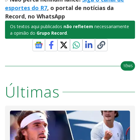
esportes do R7
, o portal de notícias da
Record, no WhatsApp
Os textos aqui publicados
não refletem
necessariamente
a opinião do
Grupo Record
.
TÊNIS
Últimas