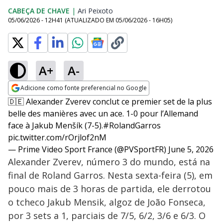
CABEÇA DE CHAVE
|
Ari Peixoto
Opens in new window
05/06/2026 - 12H41
(ATUALIZADO EM
05/06/2026 - 16H05
)
A+
A-
Adicione como fonte preferencial no Google
Opens in new window
🇩🇪 Alexander Zverev conclut ce premier set de la plus
belle des manières avec un ace. 1-0 pour l’Allemand
face à Jakub Menšík (7-5).
#RolandGarros
pic.twitter.com/rOrjlof2nM
— Prime Video Sport France (@PVSportFR)
June 5, 2026
Alexander Zverev, número 3 do mundo, está na
final de Roland Garros. Nesta sexta-feira (5), em
pouco mais de 3 horas de partida, ele derrotou
o tcheco Jakub Mensik, algoz de João Fonseca,
por 3 sets a 1, parciais de 7/5, 6/2, 3/6 e 6/3. O