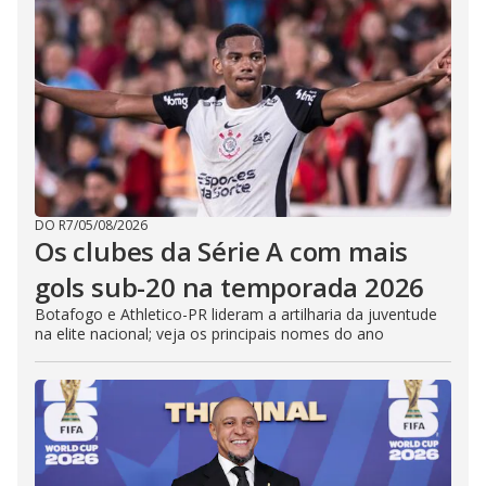
V
i
d
e
DO R7
/
05/08/2026
o
Os clubes da Série A com mais
gols sub-20 na temporada 2026
Botafogo e Athletico-PR lideram a artilharia da juventude
na elite nacional; veja os principais nomes do ano