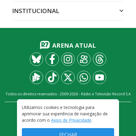
INSTITUCIONAL
ARENA ATUAL
Todos os direitos reservados - 2009-
2026
- Rádio e Televisão Record S.A
Utilizamos cookies e tecnologia para
CARREIRA
FALE CONOSCO
PRIVACIDADE
aprimorar sua experiência de navegação de
TERMOS E CONDIÇÕES DE USO
acordo com o
Aviso de Privacidade
.
FECHAR