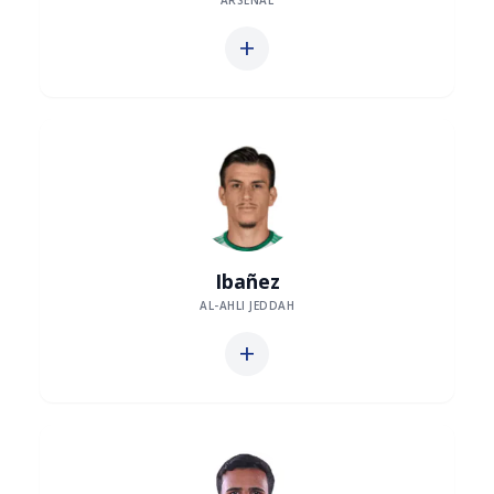
ARSENAL
add
Ibañez
AL-AHLI JEDDAH
add