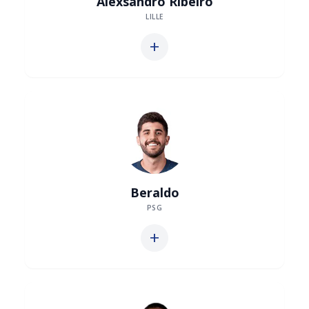
Alexsandro Ribeiro
LILLE
add
Beraldo
PSG
add