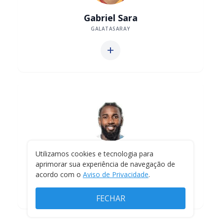
Gabriel Sara
GALATASARAY
add
Gerson
Utilizamos cookies e tecnologia para
aprimorar sua experiência de navegação de
CRUZEIRO
acordo com o
Aviso de Privacidade
.
add
FECHAR