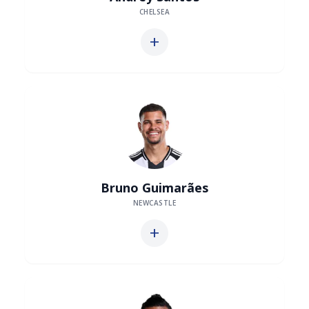
CHELSEA
add
Bruno Guimarães
NEWCASTLE
add