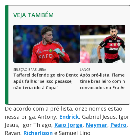
VEJA TAMBÉM
SELEÇÃO BRASILEIRA
LANCE
Taffarel defende goleiro Bento
Após pré-lista, Flamengo 
após falha: ‘Se isso pesasse,
time brasileiro com mais
não teria ido à Copa’
convocados na Era Ancelo
De acordo com a pré-lista, onze nomes estão
nessa briga: Antony,
Endrick
, Gabriel Jesus, Igor
Jesus, Igor Thiago,
Kaio Jorge
,
Neymar
,
Pedro
,
Rayan,
Richarlison
e Samuel Lino.