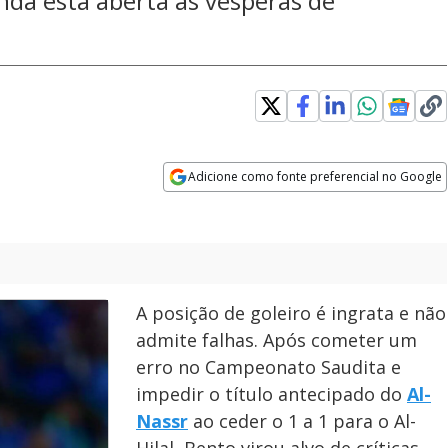
inda está aberta às vésperas de
Adicione como fonte preferencial no Google
Opens in new window
A posição de goleiro é ingrata e não
admite falhas. Após cometer um
erro no Campeonato Saudita e
impedir o título antecipado do
Al-
Nassr
ao ceder o 1 a 1 para o Al-