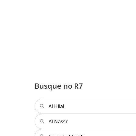
Busque no R7
Al Hilal
Al Nassr