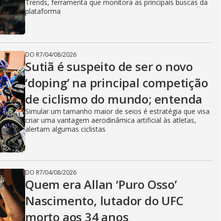
Trends, ferramenta que monitora as principais buscas da
plataforma
DO R7
/
04/08/2026
Sutiã é suspeito de ser o novo
‘doping’ na principal competição
de ciclismo do mundo; entenda
Simular um tamanho maior de seios é estratégia que visa
criar uma vantagem aerodinâmica artificial às atletas,
alertam algumas ciclistas
DO R7
/
04/08/2026
Quem era Allan ‘Puro Osso’
Nascimento, lutador do UFC
morto aos 34 anos