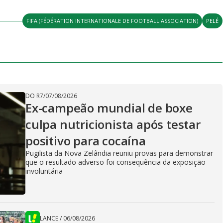
FIFA (FÉDÉRATION INTERNATIONALE DE FOOTBALL ASSOCIATION)
PELÉ
DO R7
/
07/08/2026
Ex-campeão mundial de boxe
culpa nutricionista após testar
positivo para cocaína
Pugilista da Nova Zelândia reuniu provas para demonstrar
que o resultado adverso foi consequência da exposição
involuntária
LANCE
/
06/08/2026