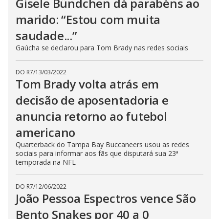
Gisele Bündchen dá parabéns ao
marido: “Estou com muita
saudade...”
Gaúcha se declarou para Tom Brady nas redes sociais
DO R7
/
13/03/2022
Tom Brady volta atrás em
decisão de aposentadoria e
anuncia retorno ao futebol
americano
Quarterback do Tampa Bay Buccaneers usou as redes
sociais para informar aos fãs que disputará sua 23ª
temporada na NFL
DO R7
/
12/06/2022
João Pessoa Espectros vence São
Bento Snakes por 40 a 0