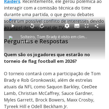
Raiders
. Recentemente, ele gerou polêmica ao
interagir com a comissão técnica do time
durante uma partida, o que gerou debates
sobre um possível conflito de interesses devido
L
o
a
ao papel dele no canal de TV.
S
d
u
C
P
V
A
P
F
e
b
o
l
o
v
u
d
t
m
a
l
a
l
:
Solteiro, Tom Brady é visto em clima de romance com modelo loira
i
p
y
t
n
l
1
Perguntas e Respostas
t
a
a
ç
s
1
por
NFL
l
r
r
a
c
.
e
t
1
r
l
r
1
s
i
0
1
e
0
l
s
0
e
%
h
e
s
n
Quem são os jogadores que estarão no
a
g
e
r
u
g
n
u
a
torneio de flag football em 2026?
d
n
o
d
s
o
s
O torneio contará com a participação de Tom
y
Brady e Rob Gronkowski, além de estrelas
atuais da NFL como Saquon Barkley, CeeDee
M
V
u
d
Lamb, Christian McCaffrey, Sauce Gardner,
o
Myles Garrett, Brock Bowers, Maxx Crosby,
Tyreek Hill e Odell Beckham Jr.