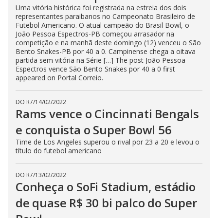
Uma vitória histórica foi registrada na estreia dos dois
representantes paraibanos no Campeonato Brasileiro de
Futebol Americano. O atual campeão do Brasil Bowl, o
João Pessoa Espectros-PB começou arrasador na
competição e na manhã deste domingo (12) venceu o São
Bento Snakes-PB por 40 a 0. Campinense chega a oitava
partida sem vitória na Série […] The post João Pessoa
Espectros vence São Bento Snakes por 40 a 0 first
appeared on Portal Correio.
DO R7
/
14/02/2022
Rams vence o Cincinnati Bengals
e conquista o Super Bowl 56
Time de Los Angeles superou o rival por 23 a 20 e levou o
título do futebol americano
DO R7
/
13/02/2022
Conheça o SoFi Stadium, estádio
de quase R$ 30 bi palco do Super