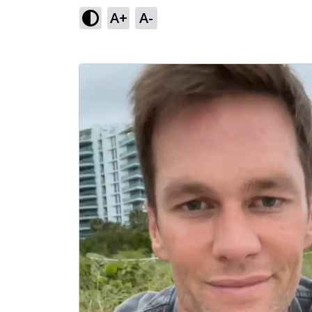
A+
A-