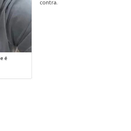
contra.
e é