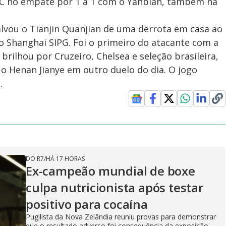
FC no empate por 1 a 1 com o Yanbian, também na
alvou o Tianjin Quanjian de uma derrota em casa ao
 o Shanghai SIPG. Foi o primeiro do atacante com a
brilhou por Cruzeiro, Chelsea e seleção brasileira,
 o Henan Jianye em outro duelo do dia. O jogo
.
DO R7
/
HÁ 17 HORAS
Ex-campeão mundial de boxe
culpa nutricionista após testar
positivo para cocaína
Pugilista da Nova Zelândia reuniu provas para demonstrar
que o resultado adverso foi consequência da exposição