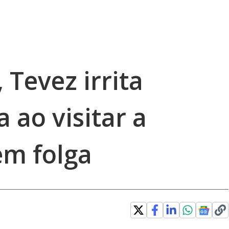
 Tevez irrita
 ao visitar a
em folga