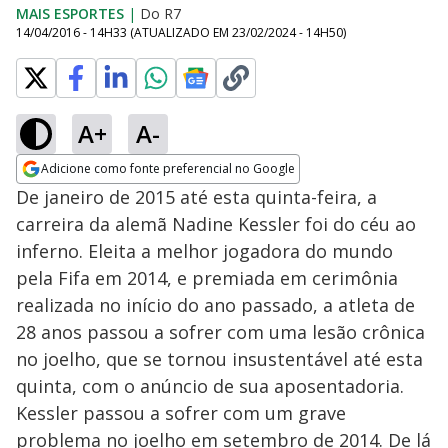
MAIS ESPORTES
|
Do R7
14/04/2016 - 14H33
(ATUALIZADO EM
23/02/2024 - 14H50
)
A+
A-
Adicione como fonte preferencial no Google
Opens in new window
De janeiro de 2015 até esta quinta-feira, a
carreira da alemã Nadine Kessler foi do céu ao
inferno. Eleita a melhor jogadora do mundo
pela Fifa em 2014, e premiada em cerimônia
realizada no início do ano passado, a atleta de
28 anos passou a sofrer com uma lesão crônica
no joelho, que se tornou insustentável até esta
quinta, com o anúncio de sua aposentadoria.
Kessler passou a sofrer com um grave
problema no joelho em setembro de 2014. De lá