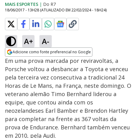
MAIS ESPORTES
|
Do R7
18/06/2017 - 13H28
(ATUALIZADO EM
22/02/2024 - 18H24
)
A+
A-
Adicione como fonte preferencial no Google
Opens in new window
Em uma prova marcada por reviravoltas, a
Porsche voltou a desbancar a Toyota e venceu
pela terceira vez consecutiva a tradicional 24
Horas de Le Mans, na França, neste domingo. O
veterano alemão Timo Bernhard liderou a
equipe, que contou ainda com os
neozelandeses Earl Bamber e Brendon Hartley
para completar na frente as 367 voltas da
prova de Endurance. Bernhard também venceu
em 2010, pela Audi.