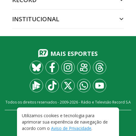
INSTITUCIONAL
MAIS ESPORTES
Todos os direitos reservados - 2009-
2026
- Rádio e Televisão Record S.A
Utilizamos cookies e tecnologia para
CARREIRA
FALE CONOSCO
PRIVACIDADE
aprimorar sua experiência de navegação de
TERMOS E CONDIÇÕES DE USO
acordo com o
Aviso de Privacidade
.