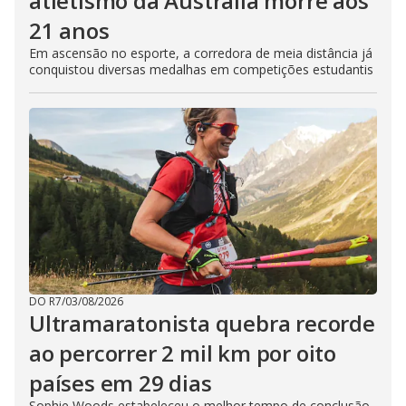
atletismo da Austrália morre aos
21 anos
Em ascensão no esporte, a corredora de meia distância já
conquistou diversas medalhas em competições estudantis
DO R7
/
03/08/2026
Ultramaratonista quebra recorde
ao percorrer 2 mil km por oito
países em 29 dias
Sophie Woods estabeleceu o melhor tempo de conclusão