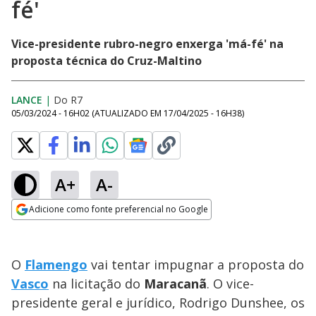
fé'
Vice-presidente rubro-negro enxerga 'má-fé' na
proposta técnica do Cruz-Maltino
LANCE
|
Do R7
05/03/2024 - 16H02
(ATUALIZADO EM
17/04/2025 - 16H38
)
A+
A-
Adicione como fonte preferencial no Google
Opens in new window
O
Flamengo
vai tentar impugnar a proposta do
Vasco
na licitação do
Maracanã
. O vice-
presidente geral e jurídico, Rodrigo Dunshee, os