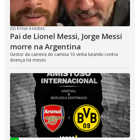
DO R7
/
HÁ 9 HORAS
Pai de Lionel Messi, Jorge Messi
morre na Argentina
Gestor da carreira do camisa 10 vinha lutando contra
doença há meses